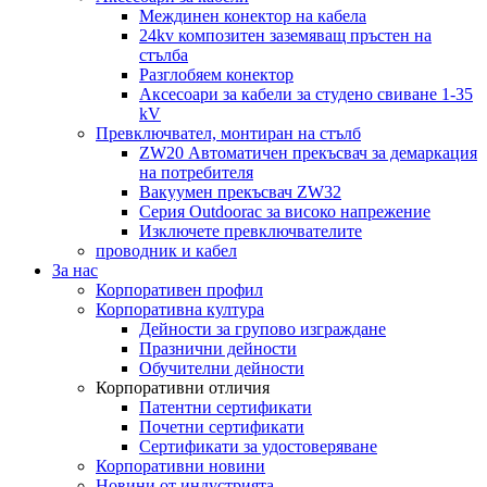
Междинен конектор на кабела
24kv композитен заземяващ пръстен на
стълба
Разглобяем конектор
Аксесоари за кабели за студено свиване 1-35
kV
Превключвател, монтиран на стълб
ZW20 Автоматичен прекъсвач за демаркация
на потребителя
Вакуумен прекъсвач ZW32
Серия Outdoorac за високо напрежение
Изключете превключвателите
проводник и кабел
За нас
Корпоративен профил
Корпоративна култура
Дейности за групово изграждане
Празнични дейности
Обучителни дейности
Корпоративни отличия
Патентни сертификати
Почетни сертификати
Сертификати за удостоверяване
Корпоративни новини
Новини от индустрията