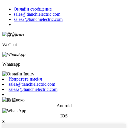
Онлайн съобщение
sales@tianchielectric.com
sales2@tianchielectric.com
WeChat
Whatsapp
Изпратете имейл
sales@tianchielectric.com
sales2@tianchielectric.com
Android
IOS
x