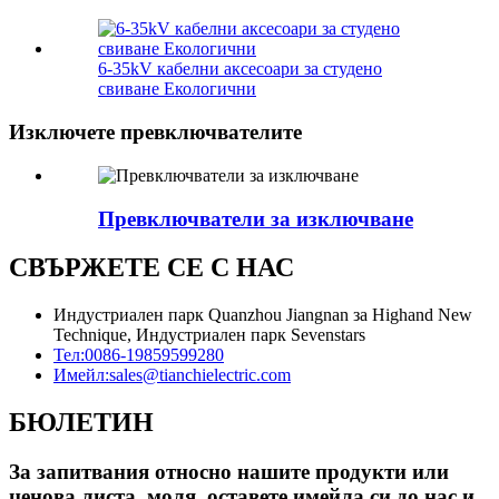
6-35kV кабелни аксесоари за студено
свиване Екологични
Изключете превключвателите
Превключватели за изключване
СВЪРЖЕТЕ СЕ С НАС
Индустриален парк Quanzhou Jiangnan за Highand New
Technique, Индустриален парк Sevenstars
Тел:
0086-19859599280
Имейл:
sales@tianchielectric.com
БЮЛЕТИН
За запитвания относно нашите продукти или
ценова листа, моля, оставете имейла си до нас и