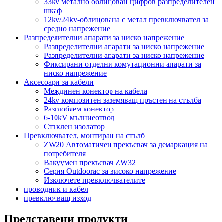
33kv метално облицован цифров разпределителен
шкаф
12kv/24kv-облицована с метал превключвател за
средно напрежение
Разпределителни апарати за ниско напрежение
Разпределителни апарати за ниско напрежение
Разпределителни апарати за ниско напрежение
Фиксирани отделни комутационни апарати за
ниско напрежение
Аксесоари за кабели
Междинен конектор на кабела
24kv композитен заземяващ пръстен на стълба
Разглобяем конектор
6-10kV мълниеотвод
Стъклен изолатор
Превключвател, монтиран на стълб
ZW20 Автоматичен прекъсвач за демаркация на
потребителя
Вакуумен прекъсвач ZW32
Серия Outdoorac за високо напрежение
Изключете превключвателите
проводник и кабел
превключващ изход
Представени продукти