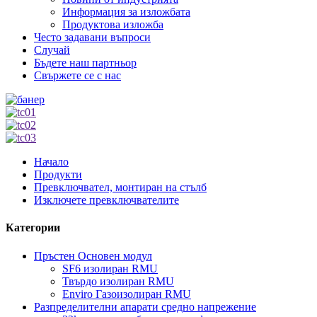
Информация за изложбата
Продуктова изложба
Често задавани въпроси
Случай
Бъдете наш партньор
Свържете се с нас
Начало
Продукти
Превключвател, монтиран на стълб
Изключете превключвателите
Категории
Пръстен Основен модул
SF6 изолиран RMU
Твърдо изолиран RMU
Enviro Газоизолиран RMU
Разпределителни апарати средно напрежение