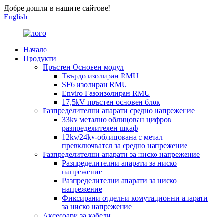
Добре дошли в нашите сайтове!
English
Начало
Продукти
Пръстен Основен модул
Твърдо изолиран RMU
SF6 изолиран RMU
Enviro Газоизолиран RMU
17,5kV пръстен основен блок
Разпределителни апарати средно напрежение
33kv метално облицован цифров
разпределителен шкаф
12kv/24kv-облицована с метал
превключвател за средно напрежение
Разпределителни апарати за ниско напрежение
Разпределителни апарати за ниско
напрежение
Разпределителни апарати за ниско
напрежение
Фиксирани отделни комутационни апарати
за ниско напрежение
Аксесоари за кабели