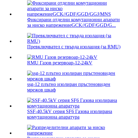
Фиксирани отделни комутационни апарати
за ниско напрежениеGCK//GDF/GGD/G...
Превключвател с твърда изолация (за RMU)
RMU Газов резервоар-12-24kV
ssg-12 плътно изолиран пръстеновиден
мрежов шкаф
SSF-40.5kV серия SF6 Газова изолирана
комутационна апаратура