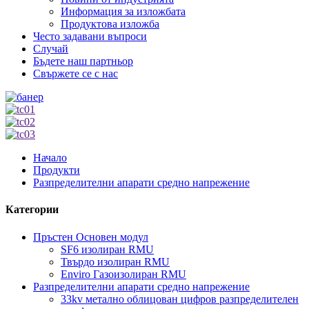
Информация за изложбата
Продуктова изложба
Често задавани въпроси
Случай
Бъдете наш партньор
Свържете се с нас
Начало
Продукти
Разпределителни апарати средно напрежение
Категории
Пръстен Основен модул
SF6 изолиран RMU
Твърдо изолиран RMU
Enviro Газоизолиран RMU
Разпределителни апарати средно напрежение
33kv метално облицован цифров разпределителен