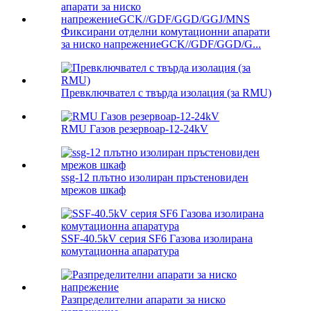
Фиксирани отделни комутационни апарати
за ниско напрежениеGCK//GDF/GGD/G...
Превключвател с твърда изолация (за RMU)
RMU Газов резервоар-12-24kV
ssg-12 плътно изолиран пръстеновиден
мрежов шкаф
SSF-40.5kV серия SF6 Газова изолирана
комутационна апаратура
Разпределителни апарати за ниско