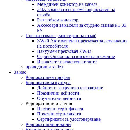
Междинен конектор на кабела
24kv композитен заземяващ пръстен на
стълба
Разглобяем конектор
Аксесоари за кабели за студено свиване 1-35
kV
Превключвател, монтиран на стълб
ZW20 Автоматичен прекъсвач за демаркация
на потребителя
Вакуумен прекъсвач ZW32
Серия Outdoorac за високо напрежение
Изключете превключвателите
проводник и кабел
За нас
Корпоративен профил
Корпоративна култура
Дейности за групово изграждане
Празнични дейности
Обучителни дейности
Корпоративни отличия
Патентни сертификати
Почетни сертификати
Сертификати за удостоверяване
Корпоративни новини
Новини от индустрията