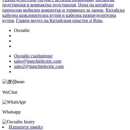
подстанция и компактна подстанция
,
Цена на китайски
преносим мобилен компютър и терминал за данни
,
Китайска
кабелна разклонителна кутия и кабелна разпределителна
кутия
,
Главен модул на Китайския пръстен и Rmu
,
Онлайн
Онлайн съобщение
sales@tianchielectric.com
sales2@tianchielectric.com
WeChat
Whatsapp
Изпратете имейл