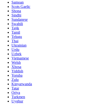
Samoan
Scots Gaelic
Shona
Sindhi
Sundanese
Swahili
Tajik
Tamil
Telugu
Thai
Ukrainian
Urdu
Uzbek
Vietnamese
Welsh
Xhosa
Yiddish
Yoruba
Zulu
Kinyarwanda
Tatar
Oriya
Turkmen
Uyghur