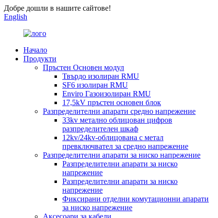
Добре дошли в нашите сайтове!
English
Начало
Продукти
Пръстен Основен модул
Твърдо изолиран RMU
SF6 изолиран RMU
Enviro Газоизолиран RMU
17,5kV пръстен основен блок
Разпределителни апарати средно напрежение
33kv метално облицован цифров
разпределителен шкаф
12kv/24kv-облицована с метал
превключвател за средно напрежение
Разпределителни апарати за ниско напрежение
Разпределителни апарати за ниско
напрежение
Разпределителни апарати за ниско
напрежение
Фиксирани отделни комутационни апарати
за ниско напрежение
Аксесоари за кабели