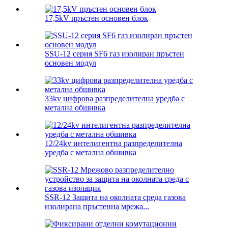
17,5kV пръстен основен блок
SSU-12 серия SF6 газ изолиран пръстен
основен модул
33kv цифрова разпределителна уредба с
метална обшивка
12/24kv интелигентна разпределителна
уредба с метална обшивка
SSR-12 Защита на околната среда газова
изолирана пръстенна мрежа...