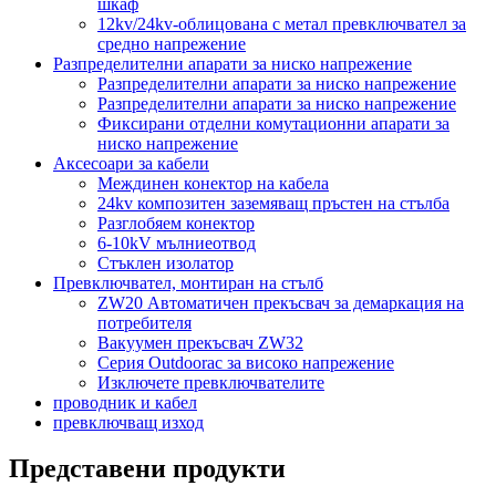
шкаф
12kv/24kv-облицована с метал превключвател за
средно напрежение
Разпределителни апарати за ниско напрежение
Разпределителни апарати за ниско напрежение
Разпределителни апарати за ниско напрежение
Фиксирани отделни комутационни апарати за
ниско напрежение
Аксесоари за кабели
Междинен конектор на кабела
24kv композитен заземяващ пръстен на стълба
Разглобяем конектор
6-10kV мълниеотвод
Стъклен изолатор
Превключвател, монтиран на стълб
ZW20 Автоматичен прекъсвач за демаркация на
потребителя
Вакуумен прекъсвач ZW32
Серия Outdoorac за високо напрежение
Изключете превключвателите
проводник и кабел
превключващ изход
Представени продукти